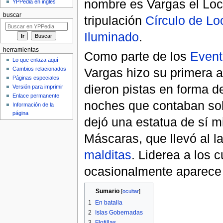
nombre es Vargas el Loco
YPPedia en inglés
buscar
tripulación
Círculo de Lo
Iluminado
.
herramientas
Como parte de los
Event
Lo que enlaza aquí
Vargas hizo su primera a
Cambios relacionados
Páginas especiales
dieron pistas en forma de
Versión para imprimir
Enlace permanente
noches que contaban sob
Información de la
página
dejó una estatua de sí m
Máscaras, que llevó al 
malditas
. Liderea a los c
ocasionalmente aparece 
Sumario
[
ocultar
]
1
En batalla
2
Islas Gobernadas
3
Flotillas