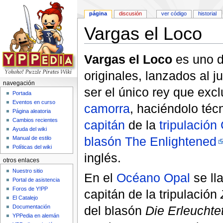
página
discusión
ver código
historial
Vargas el Loco
Saltar a:
navegación
,
buscar
Vargas el Loco
es uno d
originales, lanzados al j
navegación
ser el único rey que ex
Portada
Eventos en curso
camorra
, haciéndolo té
Página aleatoria
Cambios recientes
capitán
de la
tripulación
Ayuda del wiki
blasón
The Enlightened
Manual de estilo
Políticas del wiki
inglés.
otros enlaces
Nuestro sitio
En el
Océano Opal
se ll
Portal de asistencia
Foros de Y!PP
capitán de la tripulación
El Catalejo
del blasón
Die Erleuchte
Documentación
YPPedia en alemán