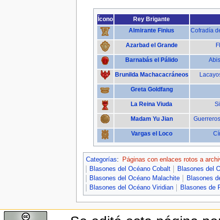
Ícono
Rey Brigante
Almirante Finius
Cofradía d
Azarbad el Grande
F
Barnabás el Pálido
Abi
Brunilda Machacacráneos
Lacayos
Greta Goldfang
La Reina Viuda
S
Madam Yu Jian
Guerreros
Vargas el Loco
Cí
Categorías
:
Páginas con enlaces rotos a arch
Blasones del Océano Cobalt
Blasones del 
Blasones del Océano Malachite
Blasones d
Blasones del Océano Viridian
Blasones de 