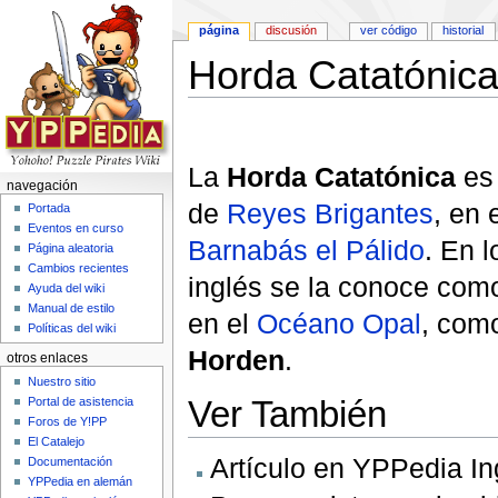
página
discusión
ver código
historial
Horda Catatónic
Saltar a:
navegación
,
buscar
La
Horda Catatónica
es
navegación
de
Reyes Brigantes
, en 
Portada
Eventos en curso
Barnabás el Pálido
. En 
Página aleatoria
Cambios recientes
inglés se la conoce co
Ayuda del wiki
Manual de estilo
en el
Océano Opal
, com
Políticas del wiki
Horden
.
otros enlaces
Nuestro sitio
Ver También
Portal de asistencia
Foros de Y!PP
El Catalejo
Artículo en YPPedia In
Documentación
YPPedia en alemán