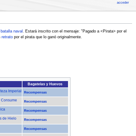
acceder
n
batalla naval
. Estará inscrito con el mensaje: "Pagado a <Pirata> por el
n
retrato
por el pirata que lo ganó originalmente.
Bagatelas
y
Huevos
teza Imperial
Recompensas
lo Consume
Recompensas
ica
Recompensas
s de Hielo
Recompensas
Recompensas