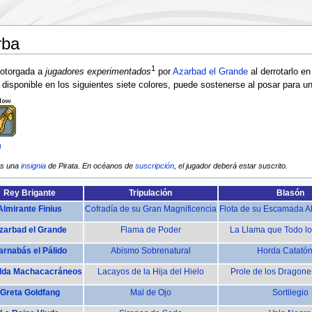
rba
1
otorgada a
jugadores experimentados
por
Azarbad el Grande
al derrotarlo e
disponible en los siguientes siete colores, puede sostenerse al posar para u
os una
insignia
de Pirata. En océanos de
suscripción
, el jugador deberá estar suscrito.
Rey Brigante
Tripulación
Blasón
Almirante Finius
Cofradía de su Gran Magnificencia
Flota de su Escamada Al
zarbad el Grande
Flama de Poder
La Llama que Todo 
arnabás el Pálido
Abismo Sobrenatural
Horda Catatón
ilda Machacacráneos
Lacayos de la Hija del Hielo
Prole de los Dragone
Greta Goldfang
Mal de Ojo
Sortilegio