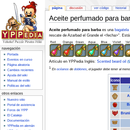
página
discusión
ver código
historial
Aceite perfumado para ba
Saltar a:
navegación
,
buscar
Aceite perfumado para barba
es una
bagatela
rescate de Azarbad el Grande el <fecha>". Está 
navegación
Portada
Eventos en curso
Artículo en YPPedia Inglés:
Scented beard oil
Página aleatoria
1
En
océanos
de
doblones
, el jugador debe tener al men
Cambios recientes
Ayuda del wiki
Ícono
Manual de estilo
Políticas del wiki
otros enlaces
A
Nuestro sitio
B
Portal de asistencia
Foros de Y!PP
Brun
El Catalejo
Documentación
YPPedia en alemán