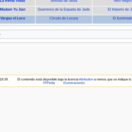
La Reina Viuda
Sirenas de Seda
Velo Negro
Madam Yu Jian
Guerreros de la Espada de Jade
El Imperio de 
Vargas el Loco
Círculo de Locura
El Iluminad
s
 18:39.
El contenido está disponible bajo la licencia
Attribution
a menos que se indique lo 
YPPedia
Exoneraciones