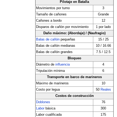
Pilotaje en Batalla
Movimientos por turno
3
Tamaño de cañones
Grande
Cañones a bordo
12
Disparos de cañón por movimiento
1 por lado
Daño máximo: (Abordaje) / (Naufragio)
Balas de cañón
pequeñas
15 / 25
Balas de cañón medianas
10 / 16.66
Balas de cañón grandes
7.5 / 12.5
Bloqueo
Diámetro de
influencia
4
Tripulación mínima
6
Transporte en barco de marineros
Máximo de marineros
10
Costo por legua
50
Reales
Costos de construcción
Doblones
76
Labor
básica
300
Labor cualificada
175