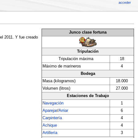
acceder
Junco clase fortuna
el 2011. Y fue creado
Tripulación
Tripulación máxima
18
Máximo de marineros
4
Bodega
Masa (kilogramos)
18.000
Volumen (litros)
27.000
Estaciones de Trabajo
Navegación
1
Aparejar
/
Arriar
6
Carpintería
4
Achique
4
Artillería
3