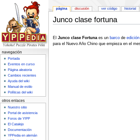
página
discusión
ver código
historial
Junco clase fortuna
Saltar a:
navegación
,
buscar
El
Junco clase Fortuna
es un
barco
de
edición
para el Nuevo Año Chino que empieza en el mes
navegación
Portada
Eventos en curso
Página aleatoria
Cambios recientes
Ayuda del wiki
Manual de estilo
Políticas del wiki
otros enlaces
Nuestro sitio
Portal de asistencia
Foros de Y!PP
El Catalejo
Documentación
YPPedia en alemán