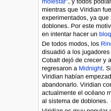
molestar"
, y todos podí
mientras que Viridian fu
experimentados, ya que 
doblones. Por este motiv
en intentar hacer un
blo
De todos modos, los
Rin
disuadió a los jugadores 
Cobalt dejó de crecer y 
regresaron a
Midnight
. 
Viridian habían empezad
abandonarlo. Viridian co
actualmente el océano m
al sistema de doblones.
Viridian es muy popular 