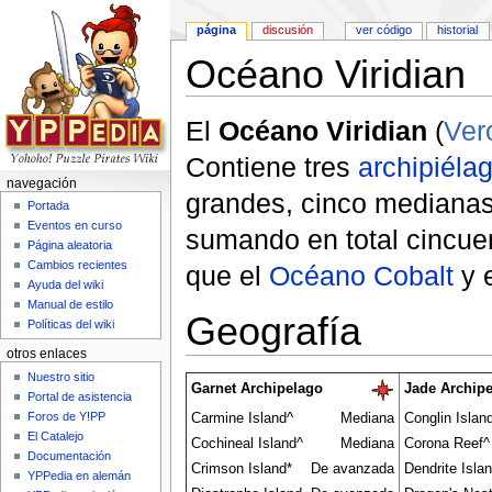
página
discusión
ver código
historial
Océano Viridian
Saltar a:
navegación
,
buscar
El
Océano Viridian
(
Ver
Contiene tres
archipiéla
navegación
grandes, cinco medianas
Portada
Eventos en curso
sumando en total cincuen
Página aleatoria
Cambios recientes
que el
Océano Cobalt
y 
Ayuda del wiki
Manual de estilo
Geografía
Políticas del wiki
otros enlaces
Nuestro sitio
Garnet Archipelago
Jade Archip
Portal de asistencia
Foros de Y!PP
Carmine Island^
Mediana
Conglin Islan
El Catalejo
Cochineal Island^
Mediana
Corona Reef^
Documentación
Crimson Island*
De avanzada
Dendrite Isla
YPPedia en alemán