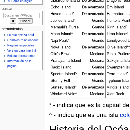
Diastrophe Island
De avanzada
Dragon's Nes
YPPedia en inglés
Echo Island
De avanzada
Erh Island
buscar
Havoc Island^
De avanzada
Harmattan Isl
Jubilee Island^
Grande
Hunter's Poin
Mermaid's Purse
Grande
Kirin Island^
herramientas
Moab Island^
De avanzada
Lima Island^
Lo que enlaza aquí
Cambios relacionados
Napi Peak^
Grande
Lonelywood 
Páginas especiales
Nova Island
De avanzada
Olive Island*^
Versión para imprimir
Olin's Brow
Mediana
Prolix Purlieu
Enlace permanente
Pranayama Island
Mediana
Sakejima Isl
Información de la
página
Radix Island
Grande
Swampfen Isl
Spectre Island^
De avanzada
Terra Island^
Stormy Fell
Grande
Typhoon Isla
Surtsey Island^
De avanzada
Viridis Island
Windward Vale^
Mediana
Xian Rock
* - indica que es la capital de
^ - indica que es una isla
col
Historia del Océ