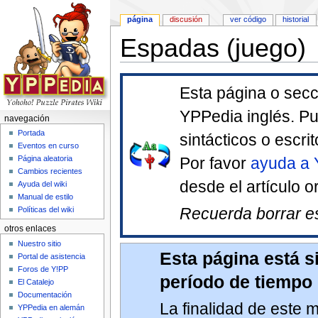
página
discusión
ver código
historial
Espadas (juego)
Saltar a:
navegación
,
buscar
Esta página o secc
YPPedia inglés. Pu
navegación
Portada
sintácticos o escrit
Eventos en curso
Por favor
ayuda a 
Página aleatoria
Cambios recientes
desde el artículo or
Ayuda del wiki
Manual de estilo
Recuerda borrar est
Políticas del wiki
otros enlaces
Nuestro sitio
Esta página está 
Portal de asistencia
Foros de Y!PP
período de tiempo
El Catalejo
Documentación
La finalidad de este 
YPPedia en alemán