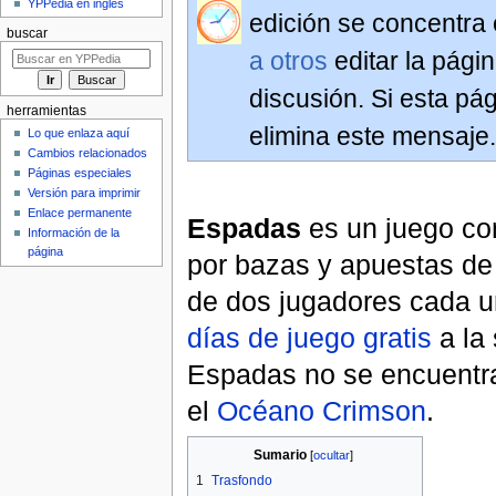
YPPedia en inglés
edición se concentra e
buscar
a otros
editar la pági
discusión. Si esta pá
herramientas
elimina este mensaje.
Lo que enlaza aquí
Cambios relacionados
Páginas especiales
Versión para imprimir
Enlace permanente
Espadas
es un juego co
Información de la
página
por bazas y apuestas de
de dos jugadores cada u
días de juego gratis
a la
Espadas no se encuentra
el
Océano Crimson
.
Sumario
[
ocultar
]
1
Trasfondo