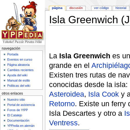
página
discusión
ver código
historial
Isla Greenwich (
Saltar a:
navegación
,
buscar
navegación
La
Isla Greenwich
es un
Portada
Eventos en curso
grande en el
Archipiélag
Página aleatoria
Cambios recientes
Existen tres rutas de na
Ayuda del wiki
Manual de estilo
conocidas desde la isla:
Políticas del wiki
Asteroidea
,
Isla Cook
y 
otros enlaces
Nuestro sitio
Retorno
. Existe un ferry 
Portal de asistencia
Foros de Y!PP
Isla Descartes y otro a
Is
El Catalejo
Ventress
.
Documentación
YPPedia en alemán