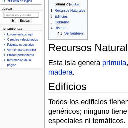
YPPedia en inglés
Sumario
[
ocultar
]
buscar
1
Recursos Naturales
2
Edificios
3
Gobierno
4
Historia
herramientas
4.1
Ver también
Lo que enlaza aquí
Cambios relacionados
Recursos Natura
Páginas especiales
Versión para imprimir
Enlace permanente
Información de la
Esta isla genera
prímula
página
madera
.
Edificios
Todos los edificios tien
genéricos; ninguno tien
especiales ni temáticos.