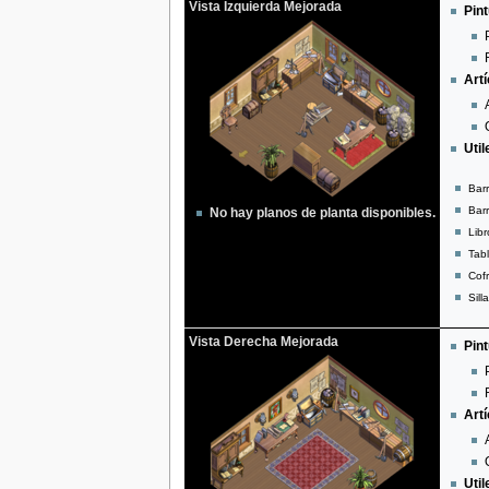
Vista Izquierda Mejorada
Pint
Artí
Util
Barr
Barr
No hay planos de planta disponibles.
Libr
Tab
Cofr
Sill
Vista Derecha Mejorada
Pint
Artí
Util