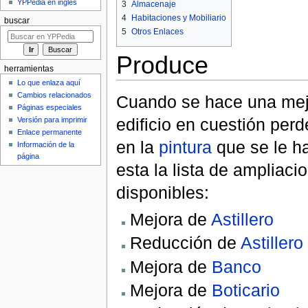
YPPedia en inglés
3
Almacenaje
4
Habitaciones y Mobiliario
buscar
5
Otros Enlaces
Produce
herramientas
Lo que enlaza aquí
Cambios relacionados
Cuando se hace una mejo
Páginas especiales
edificio en cuestión per
Versión para imprimir
Enlace permanente
en la
pintura
que se le h
Información de la
página
esta la lista de ampliac
disponibles:
Mejora de
Astillero
Reducción de
Astillero
Mejora de
Banco
Mejora de
Boticario