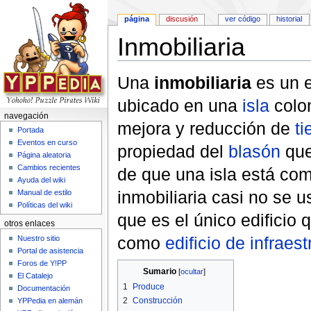
página
discusión
ver código
historial
Inmobiliaria
Saltar a:
navegación
,
buscar
Una
inmobiliaria
es un e
ubicado en una
isla
colon
navegación
mejora y reducción de
t
Portada
Eventos en curso
propiedad del
blasón
que
Página aleatoria
Cambios recientes
de que una isla está com
Ayuda del wiki
inmobiliaria casi no se u
Manual de estilo
Políticas del wiki
que es el único edificio
otros enlaces
como
edificio de infraest
Nuestro sitio
Portal de asistencia
Foros de Y!PP
Sumario
[
ocultar
]
El Catalejo
1
Produce
Documentación
2
Construcción
YPPedia en alemán