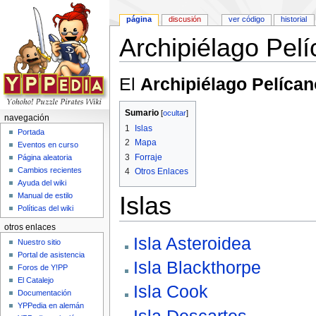
página
discusión
ver código
historial
Archipiélago Pelí
Saltar a:
navegación
,
buscar
El
Archipiélago Pelícan
Sumario
[
ocultar
]
navegación
1
Islas
Portada
2
Mapa
Eventos en curso
3
Forraje
Página aleatoria
Cambios recientes
4
Otros Enlaces
Ayuda del wiki
Manual de estilo
Islas
Políticas del wiki
otros enlaces
Isla Asteroidea
Nuestro sitio
Portal de asistencia
Isla Blackthorpe
Foros de Y!PP
El Catalejo
Isla Cook
Documentación
YPPedia en alemán
Isla Descartes