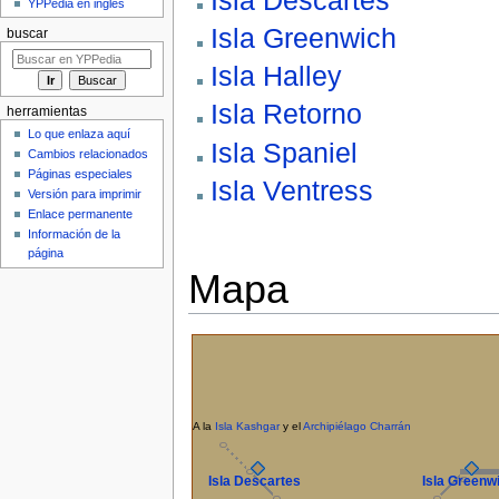
YPPedia en inglés
Isla Greenwich
buscar
Isla Halley
Isla Retorno
herramientas
Lo que enlaza aquí
Isla Spaniel
Cambios relacionados
Páginas especiales
Isla Ventress
Versión para imprimir
Enlace permanente
Información de la
página
Mapa
A la
Isla Kashgar
y el
Archipiélago Charrán
Isla Descartes
Isla Greenw