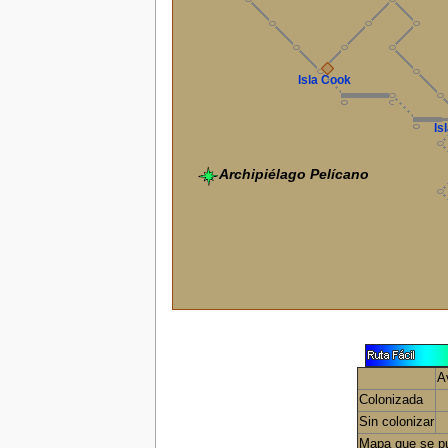
Isla Cook
Is
Archipiélago Pelícano
A
Colonizada
Sin colonizar
Mapa que se p