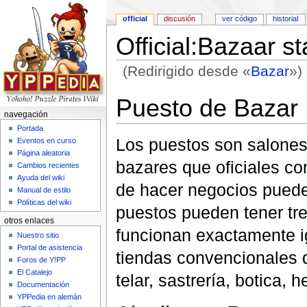
official
discusión
ver código
historial
Official:Bazaar sta
(Redirigido desde «
Bazar
»)
Saltar a:
navegación
,
buscar
Puesto de Bazar
navegación
Portada
Los puestos son salones
Eventos en curso
Página aleatoria
bazares que oficiales co
Cambios recientes
Ayuda del wiki
de hacer negocios pueden
Manual de estilo
Políticas del wiki
puestos pueden tener tr
otros enlaces
funcionan exactamente i
Nuestro sitio
Portal de asistencia
tiendas convencionales de
Foros de Y!PP
El Catalejo
telar, sastrería, botica, h
Documentación
YPPedia en alemán