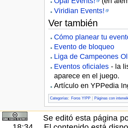
Opal Events!
(en ale
Viridian Events!
Ver también
Cómo planear tu event
Evento de bloqueo
Liga de Campeones Ol
Eventos oficiales
- la l
aparece en el juego.
Artículo en YPPedia In
Categorías
:
Foros Y!PP
Páginas con interwi
Se editó esta página po
18:34.
El contenido está dispo