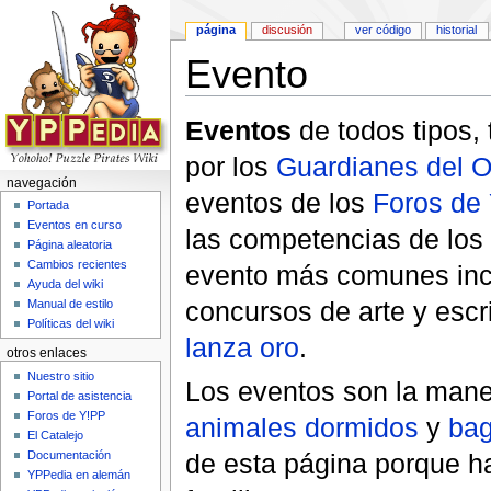
página
discusión
ver código
historial
Evento
Saltar a:
navegación
,
buscar
Eventos
de todos tipos,
por los
Guardianes del 
navegación
eventos de los
Foros de 
Portada
Eventos en curso
las competencias de los 
Página aleatoria
Cambios recientes
evento más comunes in
Ayuda del wiki
concursos de arte y escr
Manual de estilo
Políticas del wiki
lanza oro
.
otros enlaces
Nuestro sitio
Los eventos son la maner
Portal de asistencia
Foros de Y!PP
animales dormidos
y
bag
El Catalejo
de esta página porque h
Documentación
YPPedia en alemán