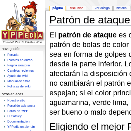
página
discusión
ver código
historial
Patrón de ataque
Saltar a:
navegación
,
buscar
El
patrón de ataque
es d
patrón de bolas de colo
navegación
sea en forma de golpes d
Portada
Eventos en curso
desde la parte inferior. 
Página aleatoria
Cambios recientes
afectarán la disposición 
Ayuda del wiki
no cambiarán el patrón 
Manual de estilo
Políticas del wiki
espejan; si el color princ
otros enlaces
aguamarina, verde lima, 
Nuestro sitio
Portal de asistencia
ser bueno o malo dependi
Foros de Y!PP
El Catalejo
Documentación
Eligiendo el mejor
YPPedia en alemán