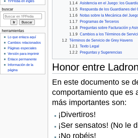
YPPedia en inglés
1.1.4
Asistencia en el Juego: los Guard
1.1.5
Respuesta de los Guardianes del
buscar
1.1.6
Notas sobre la Mecánica del Jueg
1.1.7
Programas de Terceros
1.1.8
Preguntas sobre Facturación y Asi
herramientas
1.1.9
Cambios a los Términos de Servic
Lo que enlaza aquí
1.2
Términos de Servicio de Grey Havens
Cambios relacionados
1.2.1
Texto Legal
Páginas especiales
1.2.2
Preguntas y Sugerencias
Versión para imprimir
Enlace permanente
Honor entre Ladron
Información de la
página
En este documento se des
comportamiento que es a
más importantes son:
¡Divertiros!
¡Ser sensatos! (No le 
¡No robéis!