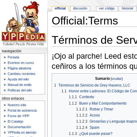
official
discusión
ver código
historial
Official:Terms
Saltar a:
navegación
,
buscar
Términos de Serv
navegación
¡Ojo al parche! Leed es
Portada
Eventos en curso
ceñiros a los términos q
Página aleatoria
Cambios recientes
Sumario
[
ocultar
]
Ayuda del wiki
Manual de estilo
1
Términos de Servicio de Grey Havens, LLC
Políticas del wiki
1.1
Honor entre Ladrones: El Código de Con
1.1.1
Contexto
otros enlaces
1.1.2
Buen y Mal Comportamiento
Nuestro sitio
1.1.2.1
Robar y Timar
Portal de asistencia
1.1.2.2
Acoso
Foros de Y!PP
1.1.2.3
Groserías y Lenguaje Inapr
El Catalejo
Documentación
1.1.2.4
Spam
YPPedia en alemán
1.1.3
¿Qué puede pasar?