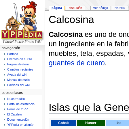
página
discusión
ver código
historial
Calcosina
Saltar a:
navegación
,
buscar
Calcosina
es uno de on
un ingrediente en la fabr
navegación
muebles, tela, espadas, 
Portada
Eventos en curso
guantes de cuero
.
Página aleatoria
Cambios recientes
Ayuda del wiki
Manual de estilo
Políticas del wiki
otros enlaces
Nuestro sitio
Islas que la Gen
Portal de asistencia
Foros de Y!PP
El Catalejo
Documentación
Cobalt
Hunter
Ice
YPPedia en alemán