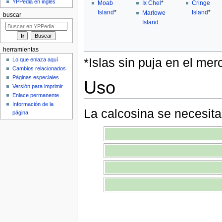
YPPedia en inglés
Moab
Ix Chel
*
Cringe
Island
*
Island
*
Marlowe
buscar
Island
herramientas
*Islas sin puja en el mer
Lo que enlaza aquí
Cambios relacionados
Páginas especiales
Uso
Versión para imprimir
Enlace permanente
Información de la
La calcosina se necesita
página