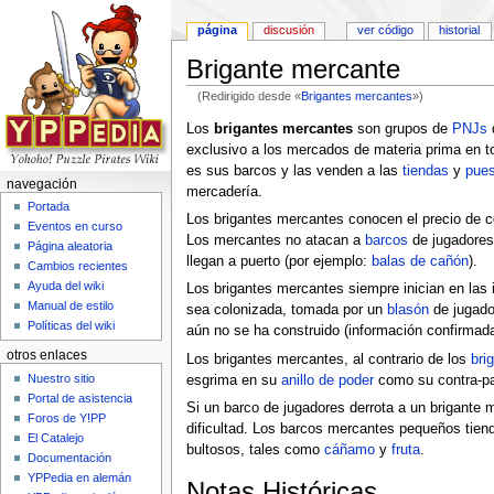
página
discusión
ver código
historial
Brigante mercante
(Redirigido desde «
Brigantes mercantes
»)
Saltar a:
navegación
,
buscar
Los
brigantes mercantes
son grupos de
PNJs
exclusivo a los mercados de materia prima en to
es sus barcos y las venden a las
tiendas
y
pues
navegación
mercadería.
Portada
Los brigantes mercantes conocen el precio de co
Eventos en curso
Los mercantes no atacan a
barcos
de jugadores
Página aleatoria
llegan a puerto (por ejemplo:
balas de cañón
).
Cambios recientes
Ayuda del wiki
Los brigantes mercantes siempre inician en las
Manual de estilo
sea colonizada, tomada por un
blasón
de jugado
Políticas del wiki
aún no se ha construido (información confirmad
otros enlaces
Los brigantes mercantes, al contrario de los
bri
Nuestro sitio
esgrima en su
anillo de poder
como su contra-par
Portal de asistencia
Si un barco de jugadores derrota a un brigante
Foros de Y!PP
dificultad. Los barcos mercantes pequeños tien
El Catalejo
bultosos, tales como
cáñamo
y
fruta
.
Documentación
YPPedia en alemán
Notas Históricas