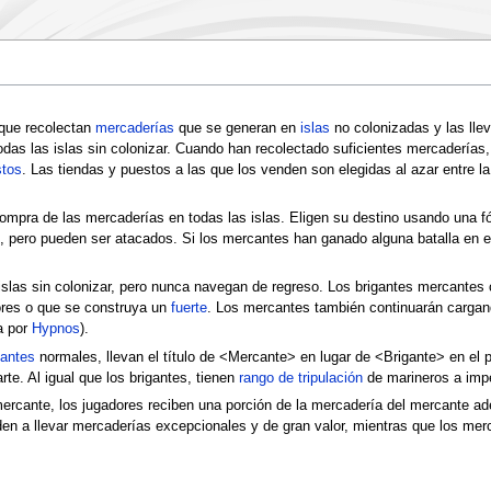
que recolectan
mercaderías
que se generan en
islas
no colonizadas y las llev
das las islas sin colonizar. Cuando han recolectado suficientes mercaderías,
tos
. Las tiendas y puestos a las que los venden son elegidas al azar entre l
mpra de las mercaderías en todas las islas. Eligen su destino usando una fó
, pero pueden ser atacados. Si los mercantes han ganado alguna batalla en 
 islas sin colonizar, pero nunca navegan de regreso. Los brigantes mercantes
res o que se construya un
fuerte
. Los mercantes también continuarán cargan
a por
Hypnos
).
gantes
normales, llevan el título de <Mercante> en lugar de <Brigante> en el 
te. Al igual que los brigantes, tienen
rango de tripulación
de marineros a impe
 mercante, los jugadores reciben una porción de la mercadería del mercante 
den a llevar mercaderías excepcionales y de gran valor, mientras que los m