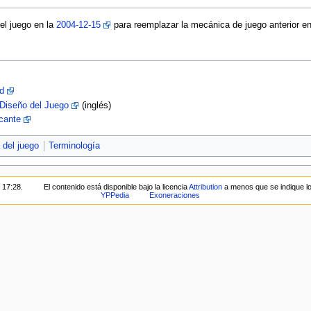
el juego en la
2004-12-15
para reemplazar la mecánica de juego anterior e
d
Diseño del Juego
(inglés)
cante
 del juego
Terminología
 17:28.
El contenido está disponible bajo la licencia
Attribution
a menos que se indique lo
YPPedia
Exoneraciones