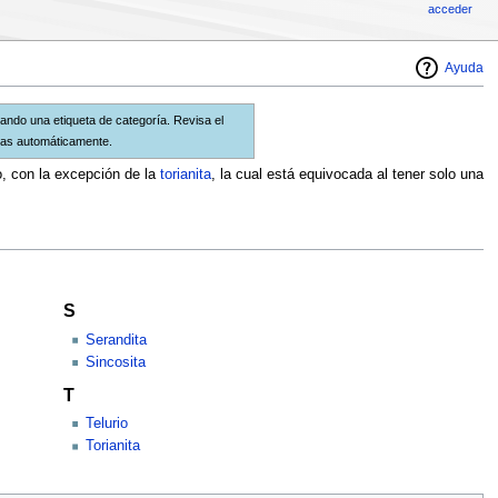
acceder
Ayuda
ando una etiqueta de categoría. Revisa el
ías automáticamente.
o, con la excepción de la
torianita
, la cual está equivocada al tener solo una
S
Serandita
Sincosita
T
Telurio
Torianita