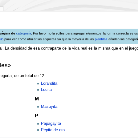
l
 página de
categoría
.
Por favor no la edites para agregar elementos; la forma correcta es us
ilo
para ver como utilizar las etiquetas ya que la mayoría de las
plantillas
añaden las categor
al. La densidad de esa contraparte de la vida real es la misma que en el jueg
les»
egoría, de un total de 12.
Lorandita
Lucita
M
Masuyita
P
Papagayita
Pepita de oro