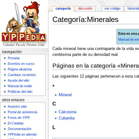
categoría
discusión
ver código
historia
Categoría:Minerales
Saltar a:
navegación
,
buscar
Esta es una
Manual de est
Cada mineral tiene una contraparte de la vida re
navegación
centésima parte de su densidad real.
Portada
Eventos en curso
Páginas en la categoría «Minera
Página aleatoria
Cambios recientes
Las siguientes 12 páginas pertenecen a esta cat
Ayuda del wiki
*
Manual de estilo
Políticas del wiki
Mineral
otros enlaces
C
Nuestro sitio
Calcosina
Portal de asistencia
Foros de Y!PP
Cubanita
El Catalejo
L
Documentación
YPPedia en alemán