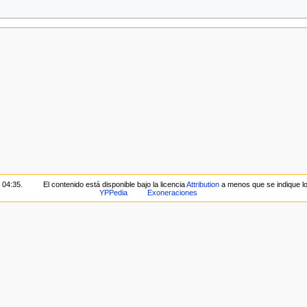
 04:35.
El contenido está disponible bajo la licencia
Attribution
a menos que se indique lo
YPPedia
Exoneraciones