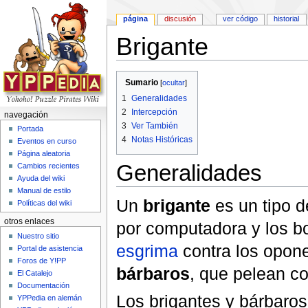
página
discusión
ver código
historial
Brigante
Saltar a:
navegación
,
buscar
Sumario
[
ocultar
]
1
Generalidades
2
Intercepción
navegación
3
Ver También
Portada
4
Notas Históricas
Eventos en curso
Página aleatoria
Generalidades
Cambios recientes
Ayuda del wiki
Manual de estilo
Un
brigante
es un tipo d
Políticas del wiki
otros enlaces
por computadora y los bo
Nuestro sitio
esgrima
contra los oponen
Portal de asistencia
Foros de Y!PP
bárbaros
, que pelean c
El Catalejo
Documentación
Los brigantes y bárbaros
YPPedia en alemán