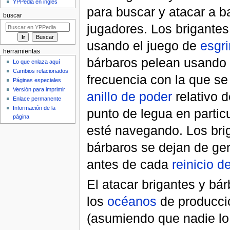
YPPedia en inglés
para buscar y atacar a b
buscar
jugadores. Los brigante
usando el juego de
esgr
herramientas
bárbaros pelean usando
Lo que enlaza aquí
Cambios relacionados
frecuencia con la que se
Páginas especiales
Versión para imprimir
anillo de poder
relativo 
Enlace permanente
Información de la
punto de legua en partic
página
esté navegando. Los bri
bárbaros se dejan de ge
antes de cada
reinicio 
El atacar brigantes y bá
los
océanos
de producció
(asumiendo que nadie lo 