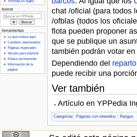
barcos
. Al igual que los
o
YPPedia en inglés
chat /oficial (para todos l
buscar
/ofblas (todos los oficia
flota pueden proponer 
herramientas
Lo que enlaza aquí
que se publique un asunt
Cambios relacionados
Páginas especiales
también podrán votar en 
Versión para imprimir
Enlace permanente
Dependiendo del
reparto
Información de la
página
puede recibir una porción
Ver también
Artículo en YPPedia In
Categorías
:
Páginas con interwikis
Rangos