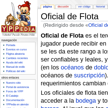
página
discusión
ver código
historial
Oficial de Flota
(Redirigido desde «
Oficial d
Saltar a:
navegación
,
buscar
Oficial de Flota
es el te
navegación
jugador puede recibir e
Portada
se les da este rango a l
Eventos en curso
Página aleatoria
ser confiables y leales,
Cambios recientes
Ayuda del wiki
(en los
océanos
de
dobl
Manual de estilo
Políticas del wiki
océanos de
suscripción
)
otros enlaces
requerimientos cambian d
Nuestro sitio
Portal de asistencia
Los oficiales de flota t
Foros de Y!PP
El Catalejo
acceder a la
bodega
y to
Documentación
YPPedia en alemán