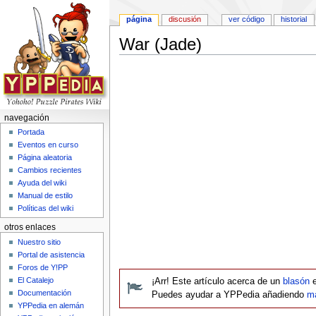
página
discusión
ver código
historial
War (Jade)
Saltar a:
navegación
,
buscar
navegación
Portada
Eventos en curso
Página aleatoria
Cambios recientes
Ayuda del wiki
Manual de estilo
Políticas del wiki
otros enlaces
Nuestro sitio
Portal de asistencia
Foros de Y!PP
El Catalejo
¡Arr! Este artículo acerca de un
blasón
e
Documentación
Puedes ayudar a YPPedia añadiendo
má
YPPedia en alemán