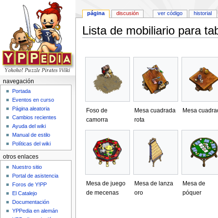
página
discusión
ver código
historial
Lista de mobiliario para ta
Saltar a:
navegación
,
buscar
navegación
Portada
Eventos en curso
Página aleatoria
Foso de
Mesa cuadrada
Mesa cuadra
Cambios recientes
camorra
rota
Ayuda del wiki
Manual de estilo
Políticas del wiki
otros enlaces
Nuestro sitio
Portal de asistencia
Mesa de juego
Mesa de lanza
Mesa de
Foros de Y!PP
de mecenas
oro
póquer
El Catalejo
Documentación
YPPedia en alemán