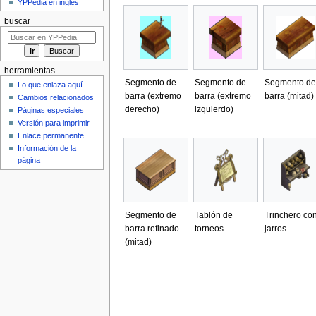
YPPedia en inglés
buscar
herramientas
Segmento de
Segmento de
Segmento de
Lo que enlaza aquí
barra (extremo
barra (extremo
barra (mitad)
Cambios relacionados
derecho)
izquierdo)
Páginas especiales
Versión para imprimir
Enlace permanente
Información de la
página
Segmento de
Tablón de
Trinchero co
barra refinado
torneos
jarros
(mitad)