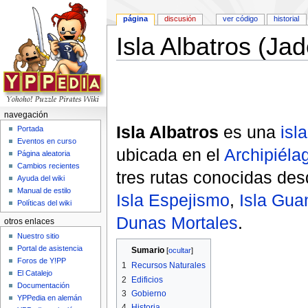
página
discusión
ver código
historial
Isla Albatros (Jad
Saltar a:
navegación
,
buscar
navegación
Isla Albatros
es una
isla
Portada
Eventos en curso
ubicada en el
Archipiéla
Página aleatoria
Cambios recientes
tres rutas conocidas desd
Ayuda del wiki
Manual de estilo
Isla Espejismo
,
Isla Gua
Políticas del wiki
Dunas Mortales
.
otros enlaces
Nuestro sitio
Portal de asistencia
Sumario
[
ocultar
]
Foros de Y!PP
1
Recursos Naturales
El Catalejo
2
Edificios
Documentación
3
Gobierno
YPPedia en alemán
4
Historia