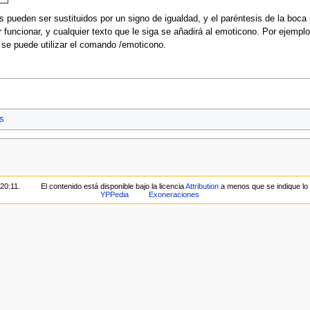
tos pueden ser sustituidos por un signo de igualdad, y el paréntesis de la bo
er funcionar, y cualquier texto que le siga se añadirá al emoticono. Por ejemplo
 se puede utilizar el comando /emoticono.
s
 20:11.
El contenido está disponible bajo la licencia
Attribution
a menos que se indique lo 
YPPedia
Exoneraciones