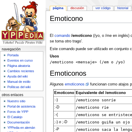
página
discusión
ver código
historial
Emoticono
Saltar a:
navegación
,
buscar
El
comando
/emoticono
(/yo, o /me en inglés)
se toma otro trago'.
Este comando puede ser utilizado en conjunto c
navegación
Portada
Usos
Eventos en curso
/emoticono <mensaje> (/em o /yo)
Página aleatoria
Emoticonos
Cambios recientes
Ayuda del wiki
Manual de estilo
Algunos
emoticonos
funcionan como atajos p
Políticas del wiki
Emoticono
Equivalente del /emoticono
otros enlaces
:-)
/emoticono sonríe
Nuestro sitio
Portal de asistencia
:-D
/emoticono ríe
Foros de Y!PP
:-(
/emoticono se entristec
El Catalejo
;-)
o
;-D
/emoticono guiña un ojo
Documentación
YPPedia en alemán
:-P
/emoticono saca la leng