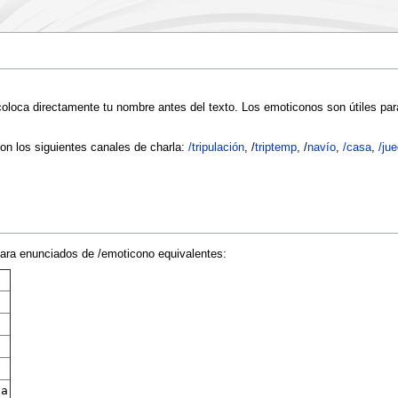
 coloca directamente tu nombre antes del texto. Los emoticonos son útiles pa
on los siguientes canales de charla:
/tripulación
, /
triptemp
, /
navío
,
/casa
,
/ju
ara enunciados de /emoticono equivalentes:
e
ua