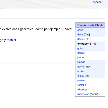
acceder
Comandos de Charla
ra expresiones generales, como por ejemplo 'Cleaver
/casa
/
decir
(/msj)
/
difundirblas
ego
y /
hablar
.
/
emoticono
(/yo)
/
gritar
/
hablar
/juego
/limpiar
/
navío
(/nav)
/
ofblas
/oficial
(/o)
/
pensar
/realeza
/
triptemp
/tripulación
(/tripul)