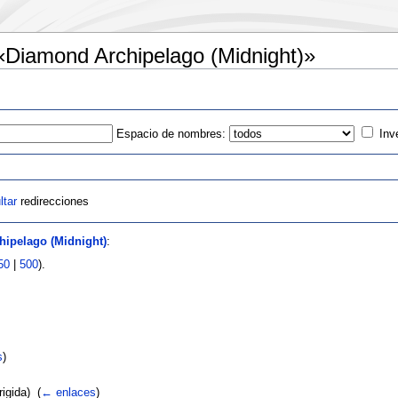
«Diamond Archipelago (Midnight)»
Espacio de nombres:
Inv
ltar
redirecciones
ipelago (Midnight)
:
50
|
500
).
s
)
igida) ‎
(
← enlaces
)