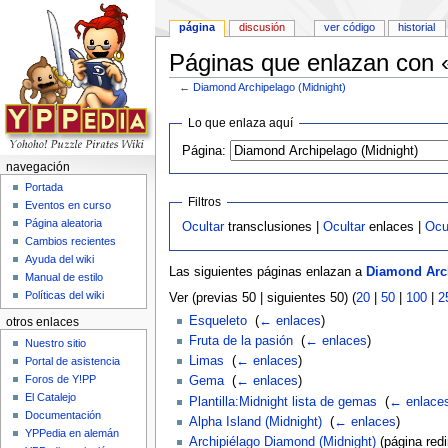
página
discusión
ver código
historial
Páginas que enlazan con 
←
Diamond Archipelago (Midnight)
Saltar a:
navegación
,
buscar
Lo que enlaza aquí
Página:
navegación
Portada
Filtros
Eventos en curso
Página aleatoria
Ocultar
transclusiones |
Ocultar
enlaces |
Ocu
Cambios recientes
Ayuda del wiki
Las siguientes páginas enlazan a
Diamond Arch
Manual de estilo
Políticas del wiki
Ver (previas 50 | siguientes 50) (
20
|
50
|
100
|
2
Esqueleto
‎
(
← enlaces
)
otros enlaces
Fruta de la pasión
‎
(
← enlaces
)
Nuestro sitio
Limas
‎
(
← enlaces
)
Portal de asistencia
Foros de Y!PP
Gema
‎
(
← enlaces
)
El Catalejo
Plantilla:Midnight lista de gemas
‎
(
← enlace
Documentación
Alpha Island (Midnight)
‎
(
← enlaces
)
YPPedia en alemán
Archipiélago Diamond (Midnight)
(página redir