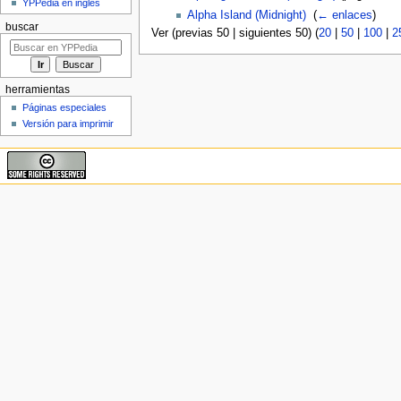
YPPedia en inglés
Alpha Island (Midnight)
‎
(
← enlaces
)
buscar
Ver (previas 50 | siguientes 50) (
20
|
50
|
100
|
2
herramientas
Páginas especiales
Versión para imprimir